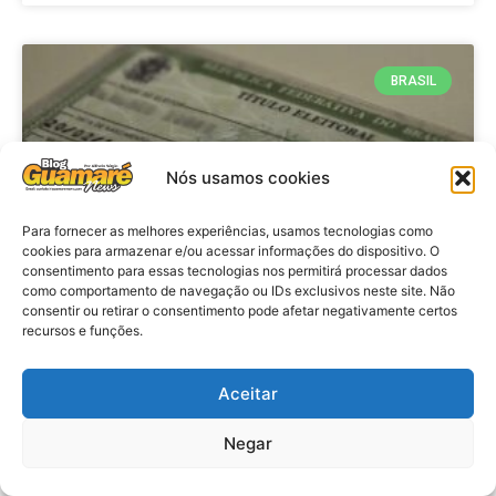
BRASIL
Nós usamos cookies
Para fornecer as melhores experiências, usamos tecnologias como
cookies para armazenar e/ou acessar informações do dispositivo. O
consentimento para essas tecnologias nos permitirá processar dados
como comportamento de navegação ou IDs exclusivos neste site. Não
consentir ou retirar o consentimento pode afetar negativamente certos
Brasil: Policia Federal investiga
recursos e funções.
753 casos de crimes eleitorais
antes das eleições
Aceitar
Negar
VER MATÉRIA »