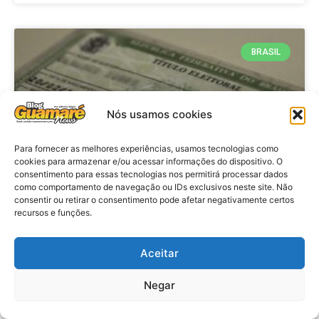
BRASIL
Nós usamos cookies
Para fornecer as melhores experiências, usamos tecnologias como
cookies para armazenar e/ou acessar informações do dispositivo. O
consentimento para essas tecnologias nos permitirá processar dados
como comportamento de navegação ou IDs exclusivos neste site. Não
consentir ou retirar o consentimento pode afetar negativamente certos
Brasil: Policia Federal investiga
recursos e funções.
753 casos de crimes eleitorais
antes das eleições
Aceitar
Negar
VER MATÉRIA »