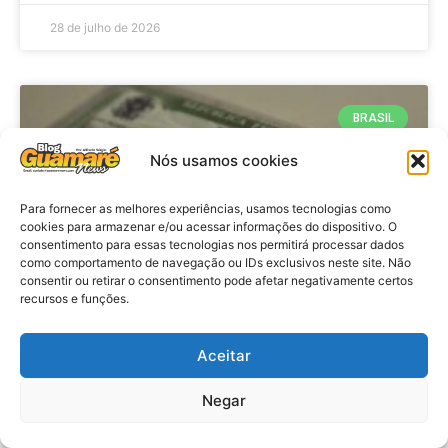
28 de julho de 2026
BRASIL
Nós usamos cookies
Para fornecer as melhores experiências, usamos tecnologias como
cookies para armazenar e/ou acessar informações do dispositivo. O
consentimento para essas tecnologias nos permitirá processar dados
como comportamento de navegação ou IDs exclusivos neste site. Não
consentir ou retirar o consentimento pode afetar negativamente certos
recursos e funções.
Brasil: Policia Federal investiga
Aceitar
753 casos de crimes eleitorais
antes das eleições
Negar
VER MATÉRIA »