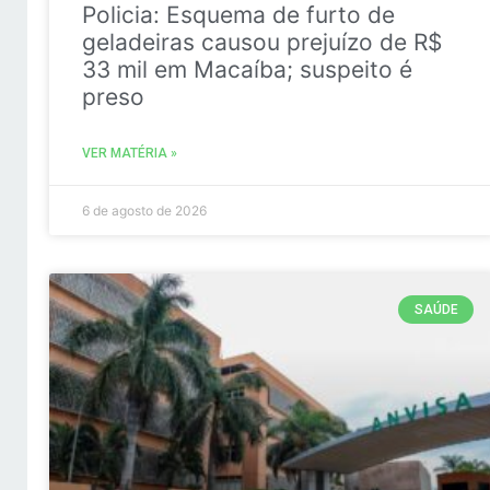
Policia: Esquema de furto de
geladeiras causou prejuízo de R$
33 mil em Macaíba; suspeito é
preso
VER MATÉRIA »
6 de agosto de 2026
SAÚDE