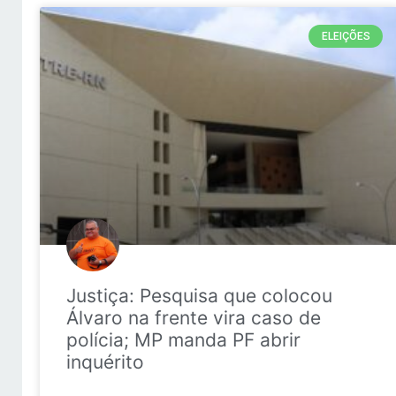
ELEIÇÕES
Justiça: Pesquisa que colocou
Álvaro na frente vira caso de
polícia; MP manda PF abrir
inquérito