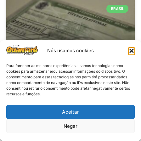
BRASIL
Nós usamos cookies
Para fornecer as melhores experiências, usamos tecnologias como
cookies para armazenar e/ou acessar informações do dispositivo. O
consentimento para essas tecnologias nos permitirá processar dados
Brasil: Policia Federal investiga
como comportamento de navegação ou IDs exclusivos neste site. Não
753 casos de crimes eleitorais
consentir ou retirar o consentimento pode afetar negativamente certos
recursos e funções.
antes das eleições
Aceitar
VER MATÉRIA »
Negar
28 de julho de 2026