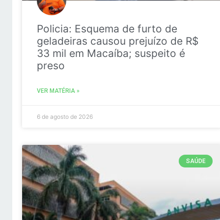
Policia: Esquema de furto de
geladeiras causou prejuízo de R$
33 mil em Macaíba; suspeito é
preso
VER MATÉRIA »
6 de agosto de 2026
SAÚDE