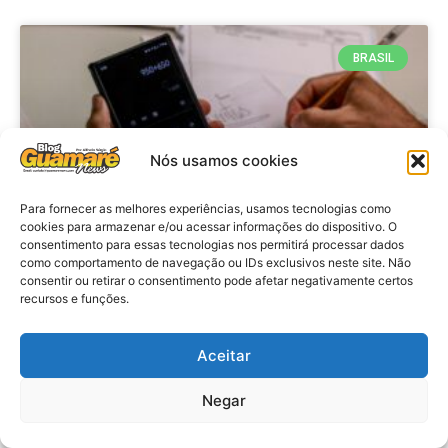
BRASIL
Nós usamos cookies
Para fornecer as melhores experiências, usamos tecnologias como
cookies para armazenar e/ou acessar informações do dispositivo. O
consentimento para essas tecnologias nos permitirá processar dados
como comportamento de navegação ou IDs exclusivos neste site. Não
consentir ou retirar o consentimento pode afetar negativamente certos
Economia: Prazo de adesão ao
recursos e funções.
Programa Desenrola 2.0 é
prorrogado
Aceitar
VER MATÉRIA »
Negar
29 de julho de 2026