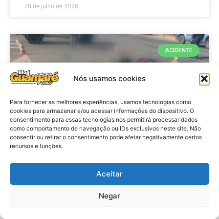
29 de julho de 2026
ACIDENTE
Nós usamos cookies
Para fornecer as melhores experiências, usamos tecnologias como
cookies para armazenar e/ou acessar informações do dispositivo. O
consentimento para essas tecnologias nos permitirá processar dados
como comportamento de navegação ou IDs exclusivos neste site. Não
consentir ou retirar o consentimento pode afetar negativamente certos
recursos e funções.
Acidente: A caminho do trabalho
professora se envolve em
Aceitar
acidente e vai a obito na RN 118
Negar
no Alto do Rodrigues, RN