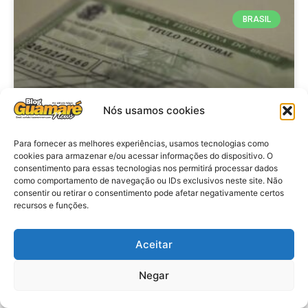
BRASIL
Nós usamos cookies
Para fornecer as melhores experiências, usamos tecnologias como
cookies para armazenar e/ou acessar informações do dispositivo. O
consentimento para essas tecnologias nos permitirá processar dados
Brasil: Policia Federal investiga
como comportamento de navegação ou IDs exclusivos neste site. Não
753 casos de crimes eleitorais
consentir ou retirar o consentimento pode afetar negativamente certos
recursos e funções.
antes das eleições
Aceitar
VER MATÉRIA »
Negar
28 de julho de 2026