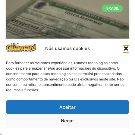
BRASIL
Nós usamos cookies
Para fornecer as melhores experiências, usamos tecnologias como
cookies para armazenar e/ou acessar informações do dispositivo. O
consentimento para essas tecnologias nos permitirá processar dados
Brasil: Policia Federal investiga
como comportamento de navegação ou IDs exclusivos neste site. Não
753 casos de crimes eleitorais
consentir ou retirar o consentimento pode afetar negativamente certos
recursos e funções.
antes das eleições
Aceitar
VER MATÉRIA »
Negar
28 de julho de 2026