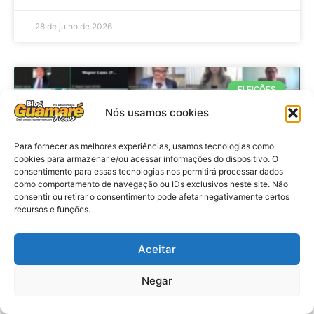
28 de julho de 2026
ELEIÇÕES
Nós usamos cookies
Para fornecer as melhores experiências, usamos tecnologias como
cookies para armazenar e/ou acessar informações do dispositivo. O
consentimento para essas tecnologias nos permitirá processar dados
como comportamento de navegação ou IDs exclusivos neste site. Não
consentir ou retirar o consentimento pode afetar negativamente certos
recursos e funções.
Eleições 2026: procuradores e
Aceitar
promotores eleitorais realizam
Negar
reunião de alinhamento no RN