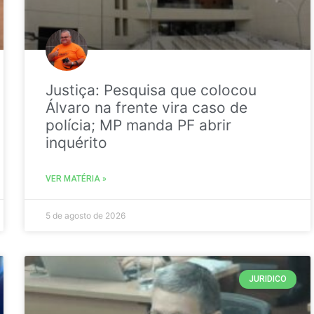
Justiça: Pesquisa que colocou
Álvaro na frente vira caso de
polícia; MP manda PF abrir
inquérito
VER MATÉRIA »
5 de agosto de 2026
JURIDICO