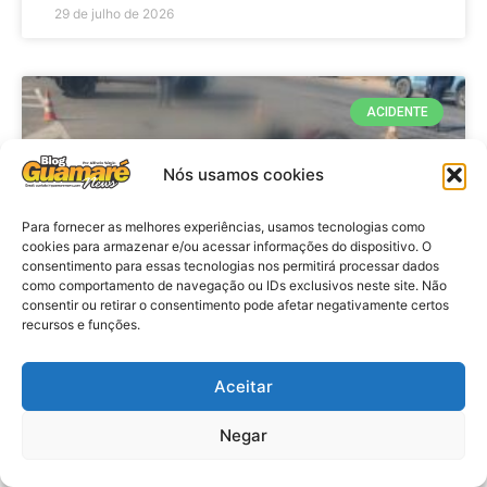
29 de julho de 2026
ACIDENTE
Nós usamos cookies
Para fornecer as melhores experiências, usamos tecnologias como
cookies para armazenar e/ou acessar informações do dispositivo. O
consentimento para essas tecnologias nos permitirá processar dados
como comportamento de navegação ou IDs exclusivos neste site. Não
consentir ou retirar o consentimento pode afetar negativamente certos
recursos e funções.
Acidente: A caminho do trabalho
professora se envolve em
Aceitar
acidente e vai a obito na RN 118
Negar
no Alto do Rodrigues, RN