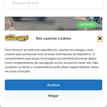
29 de julho de 2026
ACIDENTE
Nós usamos cookies
Para fornecer as melhores experiências, usamos tecnologias como
cookies para armazenar e/ou acessar informações do dispositivo. O
consentimento para essas tecnologias nos permitirá processar dados
como comportamento de navegação ou IDs exclusivos neste site. Não
consentir ou retirar o consentimento pode afetar negativamente certos
recursos e funções.
Acidente: A caminho do trabalho
professora se envolve em
Aceitar
acidente e vai a obito na RN 118
Negar
no Alto do Rodrigues, RN