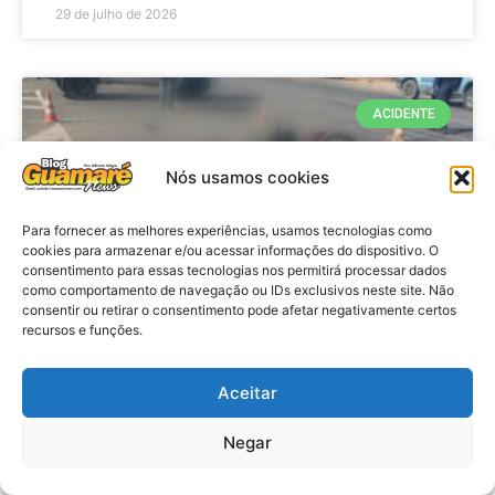
29 de julho de 2026
ACIDENTE
Nós usamos cookies
Para fornecer as melhores experiências, usamos tecnologias como
cookies para armazenar e/ou acessar informações do dispositivo. O
consentimento para essas tecnologias nos permitirá processar dados
como comportamento de navegação ou IDs exclusivos neste site. Não
consentir ou retirar o consentimento pode afetar negativamente certos
recursos e funções.
Acidente: A caminho do trabalho
professora se envolve em
Aceitar
acidente e vai a obito na RN 118
Negar
no Alto do Rodrigues, RN