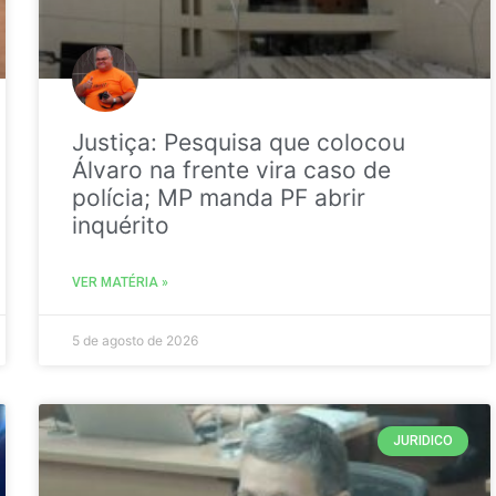
Justiça: Pesquisa que colocou
Álvaro na frente vira caso de
polícia; MP manda PF abrir
inquérito
VER MATÉRIA »
5 de agosto de 2026
JURIDICO