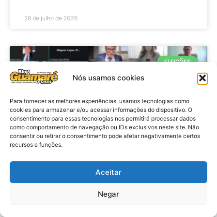
28 de julho de 2026
ELEIÇÕES
Nós usamos cookies
Para fornecer as melhores experiências, usamos tecnologias como
cookies para armazenar e/ou acessar informações do dispositivo. O
consentimento para essas tecnologias nos permitirá processar dados
como comportamento de navegação ou IDs exclusivos neste site. Não
consentir ou retirar o consentimento pode afetar negativamente certos
recursos e funções.
Eleições 2026: procuradores e
Aceitar
promotores eleitorais realizam
Negar
reunião de alinhamento no RN