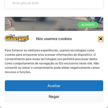
29 de julho de 2026
ACIDENTE
Nós usamos cookies
Para fornecer as melhores experiências, usamos tecnologias como
cookies para armazenar e/ou acessar informações do dispositivo. O
consentimento para essas tecnologias nos permitirá processar dados
como comportamento de navegação ou IDs exclusivos neste site. Não
consentir ou retirar o consentimento pode afetar negativamente certos
recursos e funções.
Acidente: A caminho do trabalho
professora se envolve em
Aceitar
acidente e vai a obito na RN 118
Negar
no Alto do Rodrigues, RN