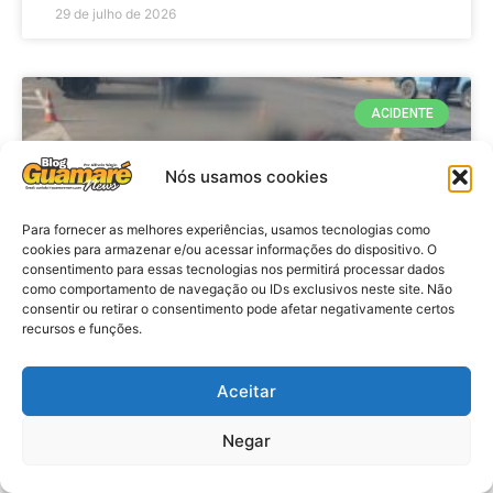
29 de julho de 2026
ACIDENTE
Nós usamos cookies
Para fornecer as melhores experiências, usamos tecnologias como
cookies para armazenar e/ou acessar informações do dispositivo. O
consentimento para essas tecnologias nos permitirá processar dados
como comportamento de navegação ou IDs exclusivos neste site. Não
consentir ou retirar o consentimento pode afetar negativamente certos
recursos e funções.
Acidente: A caminho do trabalho
professora se envolve em
Aceitar
acidente e vai a obito na RN 118
Negar
no Alto do Rodrigues, RN