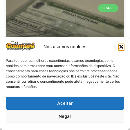
BRASIL
Nós usamos cookies
Para fornecer as melhores experiências, usamos tecnologias como
cookies para armazenar e/ou acessar informações do dispositivo. O
consentimento para essas tecnologias nos permitirá processar dados
Brasil: Policia Federal investiga
como comportamento de navegação ou IDs exclusivos neste site. Não
753 casos de crimes eleitorais
consentir ou retirar o consentimento pode afetar negativamente certos
recursos e funções.
antes das eleições
Aceitar
VER MATÉRIA »
Negar
28 de julho de 2026