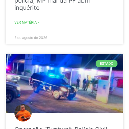
polícia; MP manda PF abrir
inquérito
VER MATÉRIA »
5 de agosto de 2026
ESTADO