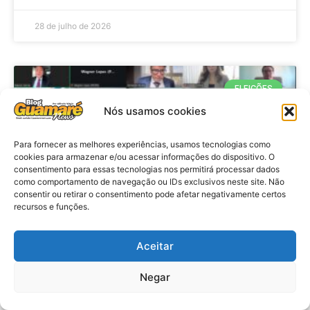
28 de julho de 2026
ELEIÇÕES
Nós usamos cookies
Para fornecer as melhores experiências, usamos tecnologias como
cookies para armazenar e/ou acessar informações do dispositivo. O
consentimento para essas tecnologias nos permitirá processar dados
como comportamento de navegação ou IDs exclusivos neste site. Não
consentir ou retirar o consentimento pode afetar negativamente certos
recursos e funções.
Eleições 2026: procuradores e
Aceitar
promotores eleitorais realizam
Negar
reunião de alinhamento no RN