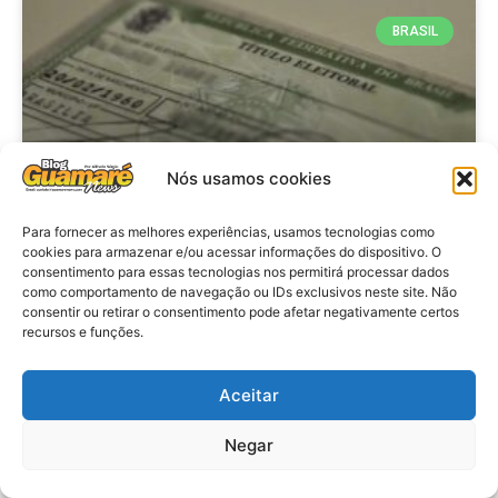
BRASIL
Nós usamos cookies
Para fornecer as melhores experiências, usamos tecnologias como
cookies para armazenar e/ou acessar informações do dispositivo. O
consentimento para essas tecnologias nos permitirá processar dados
Brasil: Policia Federal investiga
como comportamento de navegação ou IDs exclusivos neste site. Não
753 casos de crimes eleitorais
consentir ou retirar o consentimento pode afetar negativamente certos
recursos e funções.
antes das eleições
Aceitar
VER MATÉRIA »
Negar
28 de julho de 2026