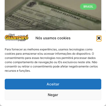
BRASIL
Nós usamos cookies
Para fornecer as melhores experiências, usamos tecnologias como
cookies para armazenar e/ou acessar informações do dispositivo. O
consentimento para essas tecnologias nos permitirá processar dados
Brasil: Policia Federal investiga
como comportamento de navegação ou IDs exclusivos neste site. Não
753 casos de crimes eleitorais
consentir ou retirar o consentimento pode afetar negativamente certos
recursos e funções.
antes das eleições
Aceitar
VER MATÉRIA »
Negar
28 de julho de 2026