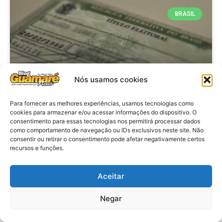
BRASIL
Nós usamos cookies
Para fornecer as melhores experiências, usamos tecnologias como
cookies para armazenar e/ou acessar informações do dispositivo. O
consentimento para essas tecnologias nos permitirá processar dados
Brasil: Policia Federal investiga
como comportamento de navegação ou IDs exclusivos neste site. Não
753 casos de crimes eleitorais
consentir ou retirar o consentimento pode afetar negativamente certos
recursos e funções.
antes das eleições
Aceitar
VER MATÉRIA »
Negar
28 de julho de 2026