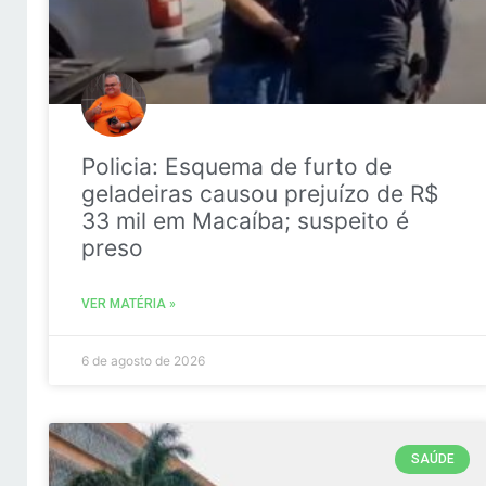
Policia: Esquema de furto de
geladeiras causou prejuízo de R$
33 mil em Macaíba; suspeito é
preso
VER MATÉRIA »
6 de agosto de 2026
SAÚDE