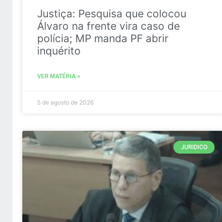
Justiça: Pesquisa que colocou
Álvaro na frente vira caso de
polícia; MP manda PF abrir
inquérito
VER MATÉRIA »
5 de agosto de 2026
JURIDICO