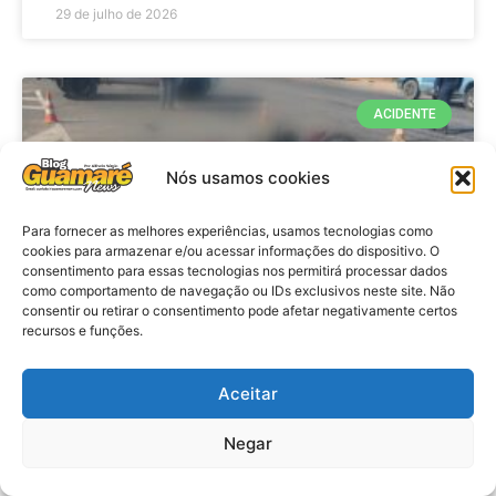
29 de julho de 2026
ACIDENTE
Nós usamos cookies
Para fornecer as melhores experiências, usamos tecnologias como
cookies para armazenar e/ou acessar informações do dispositivo. O
consentimento para essas tecnologias nos permitirá processar dados
como comportamento de navegação ou IDs exclusivos neste site. Não
consentir ou retirar o consentimento pode afetar negativamente certos
recursos e funções.
Acidente: A caminho do trabalho
professora se envolve em
Aceitar
acidente e vai a obito na RN 118
Negar
no Alto do Rodrigues, RN