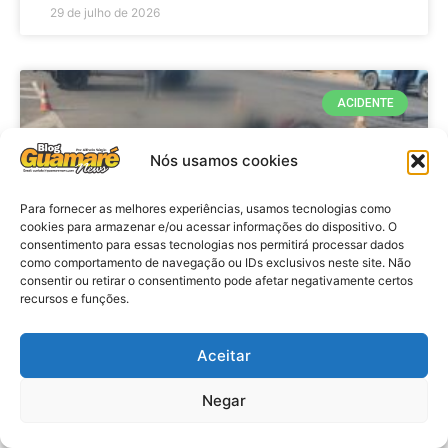
29 de julho de 2026
ACIDENTE
Nós usamos cookies
Para fornecer as melhores experiências, usamos tecnologias como
cookies para armazenar e/ou acessar informações do dispositivo. O
consentimento para essas tecnologias nos permitirá processar dados
como comportamento de navegação ou IDs exclusivos neste site. Não
consentir ou retirar o consentimento pode afetar negativamente certos
recursos e funções.
Acidente: A caminho do trabalho
professora se envolve em
Aceitar
acidente e vai a obito na RN 118
Negar
no Alto do Rodrigues, RN