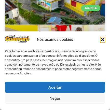
AGENDA
Nós usamos cookies
Para fornecer as melhores experiências, usamos tecnologias como
cookies para armazenar e/ou acessar informações do dispositivo. O
consentimento para essas tecnologias nos permitirá processar dados
Agenda: 10ª Mostra Pedagógica
como comportamento de navegação ou IDs exclusivos neste site. Não
consentir ou retirar o consentimento pode afetar negativamente certos
da Casa Durval Paiva acontecerá
recursos e funções.
nesta quarta-feira (29)
Aceitar
VER MATÉRIA »
Negar
28 de julho de 2026