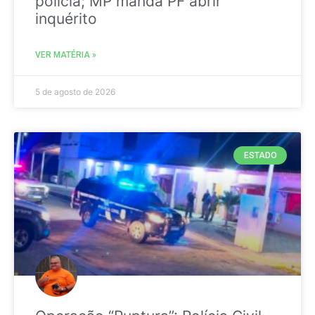
polícia; MP manda PF abrir
inquérito
VER MATÉRIA »
5 de agosto de 2026
ESTADO