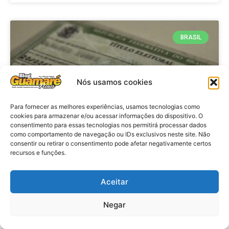
BRASIL
Nós usamos cookies
Para fornecer as melhores experiências, usamos tecnologias como
cookies para armazenar e/ou acessar informações do dispositivo. O
consentimento para essas tecnologias nos permitirá processar dados
como comportamento de navegação ou IDs exclusivos neste site. Não
consentir ou retirar o consentimento pode afetar negativamente certos
Brasil: Policia Federal investiga
recursos e funções.
753 casos de crimes eleitorais
antes das eleições
Aceitar
Negar
VER MATÉRIA »