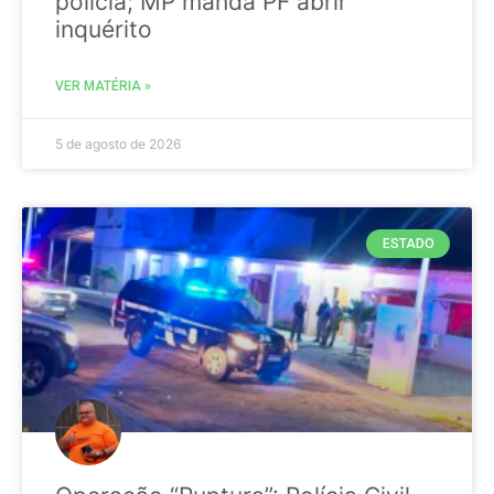
polícia; MP manda PF abrir
inquérito
VER MATÉRIA »
5 de agosto de 2026
ESTADO