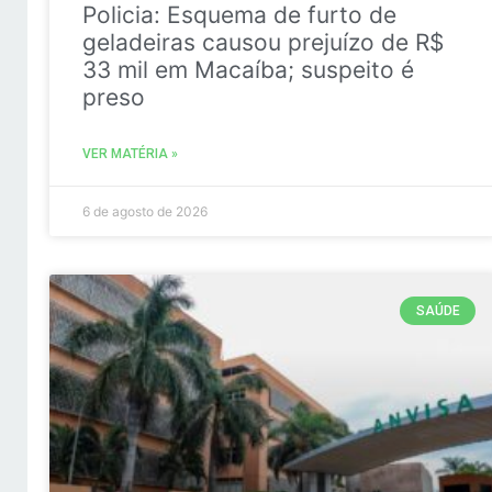
Policia: Esquema de furto de
geladeiras causou prejuízo de R$
33 mil em Macaíba; suspeito é
preso
VER MATÉRIA »
6 de agosto de 2026
SAÚDE