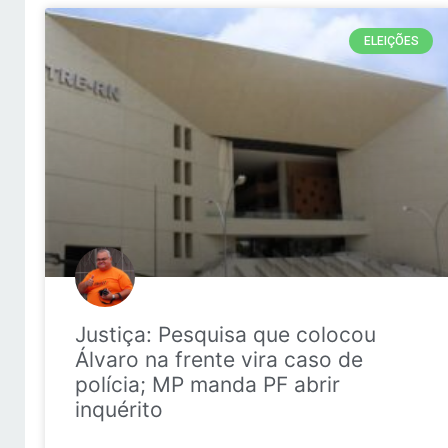
ELEIÇÕES
Justiça: Pesquisa que colocou
Álvaro na frente vira caso de
polícia; MP manda PF abrir
inquérito