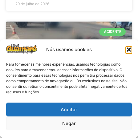
29 de julho de 2026
ACIDENTE
Nós usamos cookies
Para fornecer as melhores experiências, usamos tecnologias como
cookies para armazenar e/ou acessar informações do dispositivo. O
consentimento para essas tecnologias nos permitirá processar dados
como comportamento de navegação ou IDs exclusivos neste site. Não
consentir ou retirar o consentimento pode afetar negativamente certos
recursos e funções.
Acidente: A caminho do trabalho
professora se envolve em
Aceitar
acidente e vai a obito na RN 118
Negar
no Alto do Rodrigues, RN