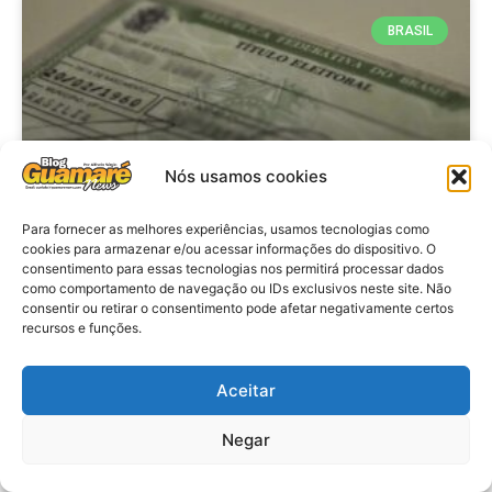
BRASIL
Nós usamos cookies
Para fornecer as melhores experiências, usamos tecnologias como
cookies para armazenar e/ou acessar informações do dispositivo. O
consentimento para essas tecnologias nos permitirá processar dados
Brasil: Policia Federal investiga
como comportamento de navegação ou IDs exclusivos neste site. Não
753 casos de crimes eleitorais
consentir ou retirar o consentimento pode afetar negativamente certos
recursos e funções.
antes das eleições
Aceitar
VER MATÉRIA »
Negar
28 de julho de 2026