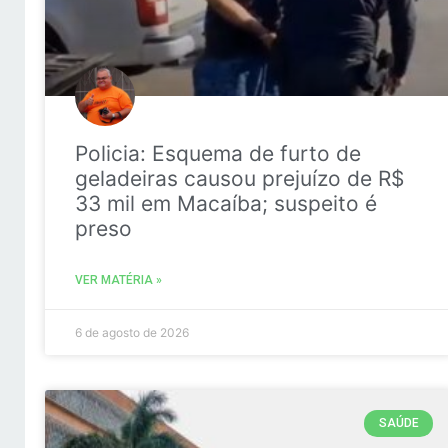
Policia: Esquema de furto de
geladeiras causou prejuízo de R$
33 mil em Macaíba; suspeito é
preso
VER MATÉRIA »
6 de agosto de 2026
SAÚDE