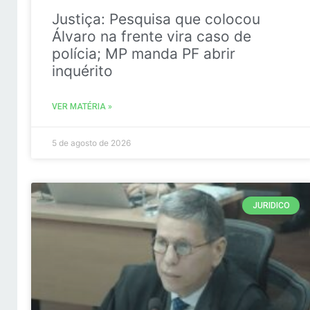
Justiça: Pesquisa que colocou
Álvaro na frente vira caso de
polícia; MP manda PF abrir
inquérito
VER MATÉRIA »
5 de agosto de 2026
JURIDICO