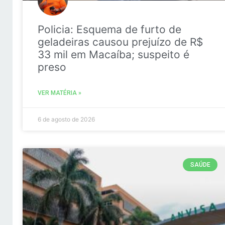
Policia: Esquema de furto de
geladeiras causou prejuízo de R$
33 mil em Macaíba; suspeito é
preso
VER MATÉRIA »
6 de agosto de 2026
SAÚDE