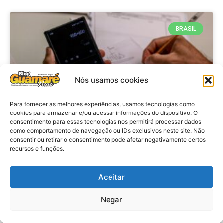
BRASIL
Nós usamos cookies
Para fornecer as melhores experiências, usamos tecnologias como
cookies para armazenar e/ou acessar informações do dispositivo. O
consentimento para essas tecnologias nos permitirá processar dados
como comportamento de navegação ou IDs exclusivos neste site. Não
consentir ou retirar o consentimento pode afetar negativamente certos
Economia: Prazo de adesão ao
recursos e funções.
Programa Desenrola 2.0 é
prorrogado
Aceitar
VER MATÉRIA »
Negar
29 de julho de 2026