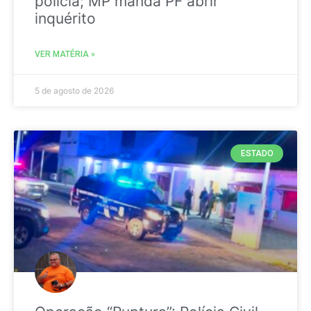
polícia; MP manda PF abrir
inquérito
VER MATÉRIA »
5 de agosto de 2026
ESTADO