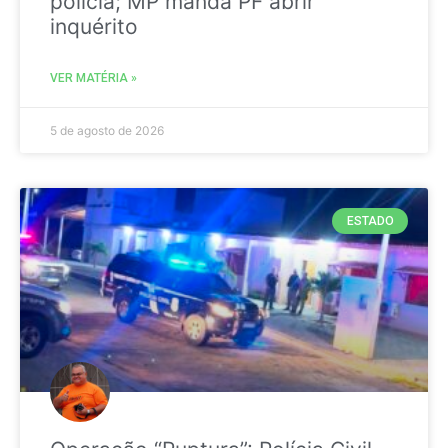
polícia; MP manda PF abrir
inquérito
VER MATÉRIA »
5 de agosto de 2026
ESTADO