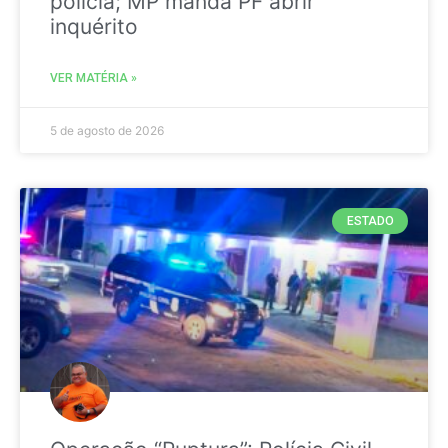
polícia; MP manda PF abrir
inquérito
VER MATÉRIA »
5 de agosto de 2026
ESTADO