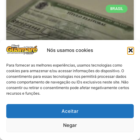
BRASIL
Nós usamos cookies
Para fornecer as melhores experiências, usamos tecnologias como
cookies para armazenar e/ou acessar informações do dispositivo. O
consentimento para essas tecnologias nos permitirá processar dados
Brasil: Policia Federal investiga
como comportamento de navegação ou IDs exclusivos neste site. Não
753 casos de crimes eleitorais
consentir ou retirar o consentimento pode afetar negativamente certos
recursos e funções.
antes das eleições
Aceitar
VER MATÉRIA »
Negar
28 de julho de 2026