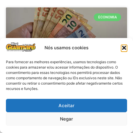
ECONOMIA
Nós usamos cookies
Para fornecer as melhores experiências, usamos tecnologias como
cookies para armazenar e/ou acessar informações do dispositivo. O
consentimento para essas tecnologias nos permitirá processar dados
como comportamento de navegação ou IDs exclusivos neste site. Não
consentir ou retirar o consentimento pode afetar negativamente certos
Economia: Beneficiários com NIS
recursos e funções.
de final 7 recebem Bolsa Família
de julho
Aceitar
VER MATÉRIA »
Negar
28 de julho de 2026