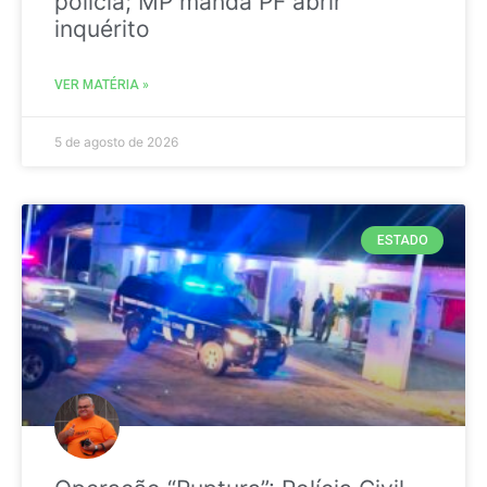
polícia; MP manda PF abrir
inquérito
VER MATÉRIA »
5 de agosto de 2026
ESTADO