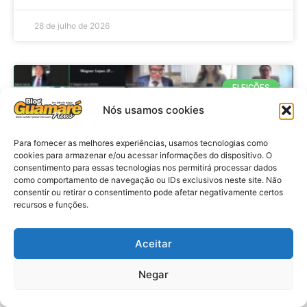
28 de julho de 2026
ELEIÇÕES
Nós usamos cookies
Para fornecer as melhores experiências, usamos tecnologias como
cookies para armazenar e/ou acessar informações do dispositivo. O
consentimento para essas tecnologias nos permitirá processar dados
como comportamento de navegação ou IDs exclusivos neste site. Não
consentir ou retirar o consentimento pode afetar negativamente certos
recursos e funções.
Eleições 2026: procuradores e
Aceitar
promotores eleitorais realizam
Negar
reunião de alinhamento no RN