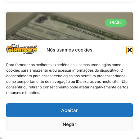
BRASIL
Nós usamos cookies
Para fornecer as melhores experiências, usamos tecnologias como
cookies para armazenar e/ou acessar informações do dispositivo. O
consentimento para essas tecnologias nos permitirá processar dados
como comportamento de navegação ou IDs exclusivos neste site. Não
consentir ou retirar o consentimento pode afetar negativamente certos
Brasil: Policia Federal investiga
recursos e funções.
753 casos de crimes eleitorais
antes das eleições
Aceitar
Negar
VER MATÉRIA »