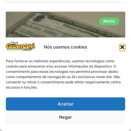
BRASIL
Nós usamos cookies
Para fornecer as melhores experiências, usamos tecnologias como
cookies para armazenar e/ou acessar informações do dispositivo. O
consentimento para essas tecnologias nos permitirá processar dados
como comportamento de navegação ou IDs exclusivos neste site. Não
consentir ou retirar o consentimento pode afetar negativamente certos
Brasil: Policia Federal investiga
recursos e funções.
753 casos de crimes eleitorais
antes das eleições
Aceitar
Negar
VER MATÉRIA »