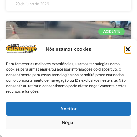
29 de julho de 2026
ACIDENTE
Nós usamos cookies
Para fornecer as melhores experiências, usamos tecnologias como
cookies para armazenar e/ou acessar informações do dispositivo. O
consentimento para essas tecnologias nos permitirá processar dados
como comportamento de navegação ou IDs exclusivos neste site. Não
consentir ou retirar o consentimento pode afetar negativamente certos
recursos e funções.
Acidente: A caminho do trabalho
professora se envolve em
Aceitar
acidente e vai a obito na RN 118
Negar
no Alto do Rodrigues, RN