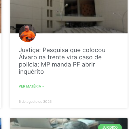
Justiça: Pesquisa que colocou
Álvaro na frente vira caso de
polícia; MP manda PF abrir
inquérito
VER MATÉRIA »
5 de agosto de 2026
JURIDICO