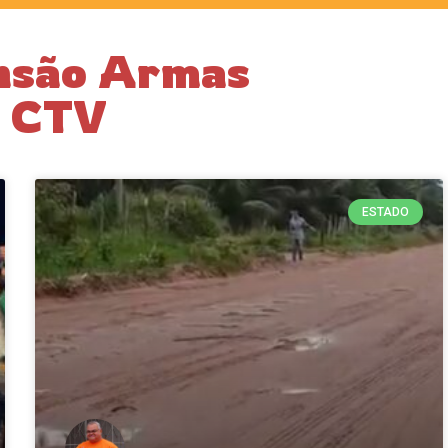
nsão Armas
s CTV
ESTADO