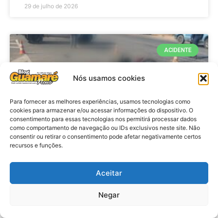
29 de julho de 2026
ACIDENTE
Nós usamos cookies
Para fornecer as melhores experiências, usamos tecnologias como
cookies para armazenar e/ou acessar informações do dispositivo. O
consentimento para essas tecnologias nos permitirá processar dados
como comportamento de navegação ou IDs exclusivos neste site. Não
consentir ou retirar o consentimento pode afetar negativamente certos
recursos e funções.
Acidente: A caminho do trabalho
professora se envolve em
Aceitar
acidente e vai a obito na RN 118
Negar
no Alto do Rodrigues, RN